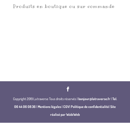
Produits en boutique ou sur commande
Copyright 2019 La traverse Tous droits réservés |
bonjour@latraverse.fr
|
Tel.
06 44 06 08 36
|
Mentions légales
|
CGV
|
Politique de confidentialité
|
Site
réalisé par WabiWeb